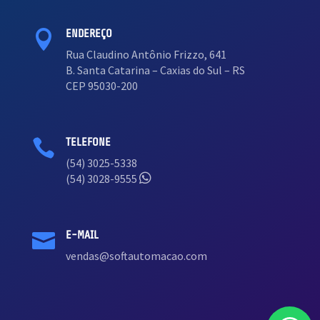
ENDEREÇO

Rua Claudino Antônio Frizzo, 641
B. Santa Catarina – Caxias do Sul – RS
CEP 95030-200
TELEFONE

(54) 3025-5338
(54) 3028-9555
E-MAIL

vendas@softautomacao.com